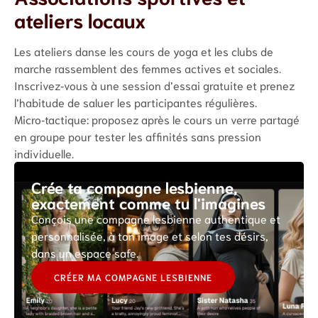
ateliers locaux
Les ateliers danse les cours de yoga et les clubs de
marche rassemblent des femmes actives et sociales.
Inscrivez‑vous à une session d’essai gratuite et prenez
l’habitude de saluer les participantes régulières.
Micro‑tactique: proposez après le cours un verre partagé
en groupe pour tester les affinités sans pression
individuelle.
Crée ta compagne lesbienne,
exactement comme tu l'imagines
Conçois une compagne lesbienne authentique et
personnalisée, à ton image et selon tes désirs,
dans un espace safe.
CRÉER MA COMPAGNE LESBIENNE