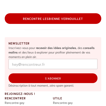
RENCONTRE LESBIENNE VERNOUILLET
NEWSLETTER
Inscrivez-vous pour
recevoir des idées originales
, des
conseils
malins
et des lieux à explorer pour profiter pleinement de vos
moments en plein air.
E
E
m
m
a
a
i
i
S'ABONNER
l
l
*
*
Désinscription à tout moment, zéro spam garanti.
*
REJOINGEZ-NOUS !
RENCONTRER
UTILE
Rencontre gay
Rencontre gay