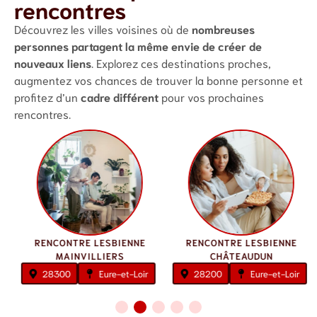
rencontres
Découvrez les villes voisines où de
nombreuses
personnes partagent la même envie de créer de
nouveaux liens
. Explorez ces destinations proches,
augmentez vos chances de trouver la bonne personne et
profitez d’un
cadre différent
pour vos prochaines
rencontres.
RENCONTRE LESBIENNE
RENCONTRE LESBIENNE
MAINVILLIERS
CHÂTEAUDUN
28300
Eure-et-Loir
28200
Eure-et-Loir
1
2
3
4
5