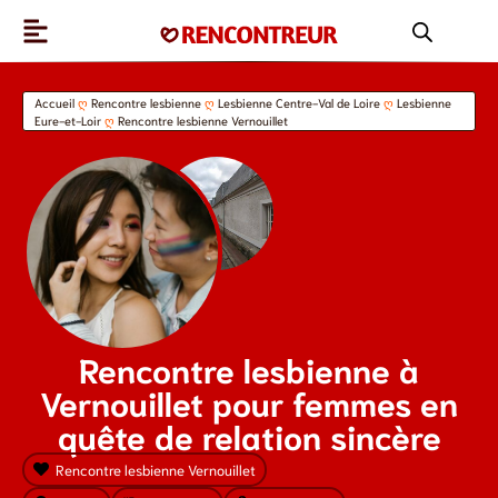
Accueil
ღ
Rencontre lesbienne
ღ
Lesbienne Centre-Val de Loire
ღ
Lesbienne
Eure-et-Loir
ღ
Rencontre lesbienne Vernouillet
Rencontre lesbienne à
Vernouillet pour femmes en
quête de relation sincère
Rencontre lesbienne Vernouillet